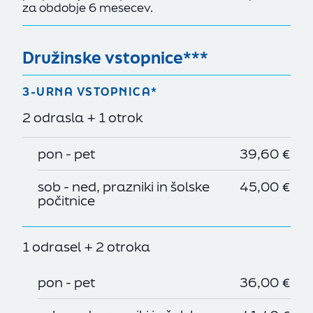
za obdobje 6 mesecev.
Družinske vstopnice***
3-URNA VSTOPNICA*
2 odrasla + 1 otrok
pon - pet
39,60 €
sob - ned, prazniki in šolske
45,00 €
počitnice
1 odrasel + 2 otroka
pon - pet
36,00 €