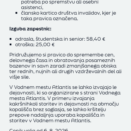
potreba po spremstvu ali osebni
asistenci,
člansko kartico društva invalidov, kjer je
taka pravica označena.
Izguba zapestnic:
odrasla, študentska in senior: 58,40 €
otroška: 25,00 €
Pridružujemo si pravico do spremembe cen,
delovnega časa in obratovanja posameznih
bazenov in savn zaradi zmanjšanega obiska
ter rednih, nujnih ali drugih vzdrževalnih del ali
višje sile.
V Vodnem mestu Atlantis se lahko izvajajo le
dejavnosti, ki so organizirane s strani Vodnega
mesta Atlantis. V primeru izvajanja
kakršnihkoli storitev in dejavnosti na območju
kopališča brez soglasja, se lahko kršitelju
prepove nadaljnja uporaba kopališča in
storitev v Vodnem mestu Atlantis.
Cenik velja od 6. 8. 2026.