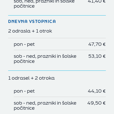
sob, ned, prazniki in šolske
41,40 €
počitnice
DNEVNA VSTOPNICA
2 odrasla + 1 otrok
pon - pet
47,70 €
sob - ned, prazniki in šolske
53,10 €
počitnice
1 odrasel + 2 otroka
pon - pet
44,10 €
sob - ned, prazniki in šolske
49,50 €
počitnice
SL
EN