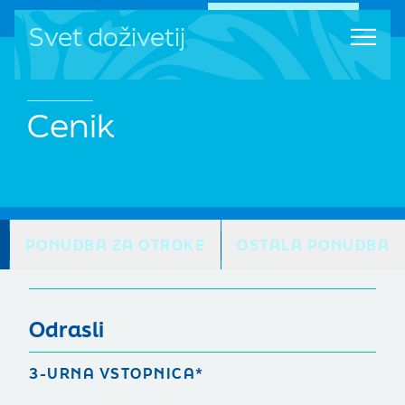
Svet doživetij
Cenik
PONUDBA ZA OTROKE
OSTALA PONUDBA
Odrasli
3-URNA VSTOPNICA*