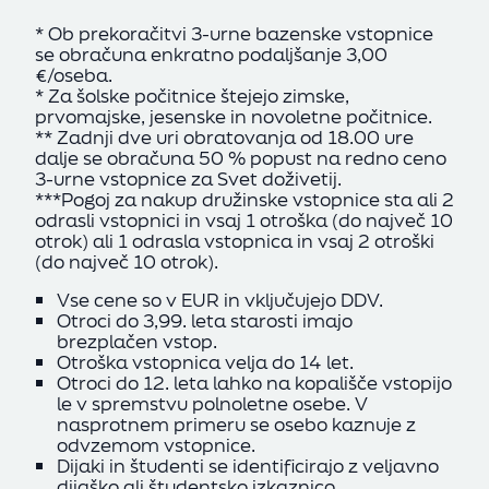
* Ob prekoračitvi 3-urne bazenske vstopnice
se obračuna enkratno podaljšanje 3,00
€/oseba.
* Za šolske počitnice štejejo zimske,
prvomajske, jesenske in novoletne počitnice.
** Zadnji dve uri obratovanja od 18.00 ure
dalje se obračuna 50 % popust na redno ceno
3-urne vstopnice za Svet doživetij.
***Pogoj za nakup družinske vstopnice sta ali 2
odrasli vstopnici in vsaj 1 otroška (do največ 10
otrok) ali 1 odrasla vstopnica in vsaj 2 otroški
(do največ 10 otrok).
Vse cene so v EUR in vključujejo DDV.
Otroci do 3,99. leta starosti imajo
brezplačen vstop.
Otroška vstopnica velja do 14 let.
Otroci do 12. leta lahko na kopališče vstopijo
le v spremstvu polnoletne osebe. V
nasprotnem primeru se osebo kaznuje z
odvzemom vstopnice.
Dijaki in študenti se identificirajo z veljavno
dijaško ali študentsko izkaznico.