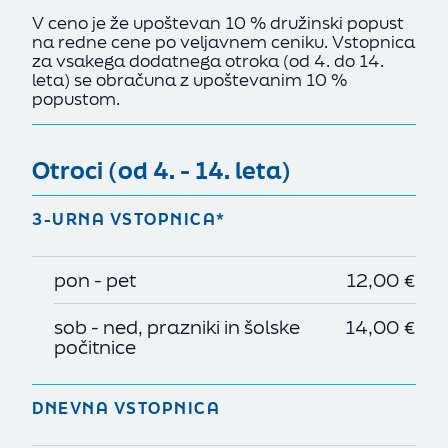
V ceno je že upoštevan 10 % družinski popust
na redne cene po veljavnem ceniku. Vstopnica
za vsakega dodatnega otroka (od 4. do 14.
leta) se obračuna z upoštevanim 10 %
popustom.
politiko piškotkov
Otroci (od 4. - 14. leta)
Sprejmi vse
3-URNA VSTOPNICA*
Zavrni vse
pon - pet
12,00 €
Nastavitve
sob - ned, prazniki in šolske
14,00 €
počitnice
DNEVNA VSTOPNICA