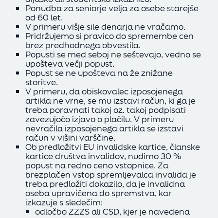
Ponudba za seniorje velja za osebe starejše
od 60 let.
V primeru višje sile denarja ne vračamo.
Pridržujemo si pravico do spremembe cen
brez predhodnega obvestila.
Popusti se med seboj ne seštevajo, vedno se
upošteva večji popust.
Popust se ne upošteva na že znižane
storitve.
V primeru, da obiskovalec izposojenega
artikla ne vrne, se mu izstavi račun, ki ga je
treba poravnati takoj oz. takoj podpisati
zavezujočo izjavo o plačilu. V primeru
nevračila izposojenega artikla se izstavi
račun v višini varščine.
Ob predložitvi EU invalidske kartice, članske
kartice društva invalidov, nudimo 30 %
popust na redno ceno vstopnice. Za
brezplačen vstop spremljevalca invalida je
treba predložiti dokazilo, da je invalidna
oseba upravičena do spremstva, kar
izkazuje s sledečim:
odločbo ZZZS ali CSD, kjer je navedena